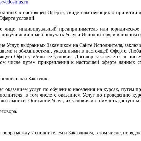
s://cdosirius.ru
казанных в настоящей Оферте, свидетельствующих о принятии 
Оферте условий.
ское лицо, индивидуальный предприниматель или юридическо
, получивший право получать Услуги Исполнителя, и в полном 
ание Услуг, выбранных Заказчиком на Сайте Исполнителя, заклю
вами и обязанностями, указанными в настоящей Оферте. Любая
оящую Оферту и/или ее условия. Договор заключается в пис
ом числе путём прикрепления к настоящей оферте данных ст
полнитель и Заказчик.
нная оказанием услуг по обучению населения на курсах, путем п
сполнителя, в том числе с оказанием Услуг по проведению кур
или в записи. Описание Услуг, их условия и стоимость доступны
оговора.
оговора между Исполнителем и Заказчиком, в том числе, порядок