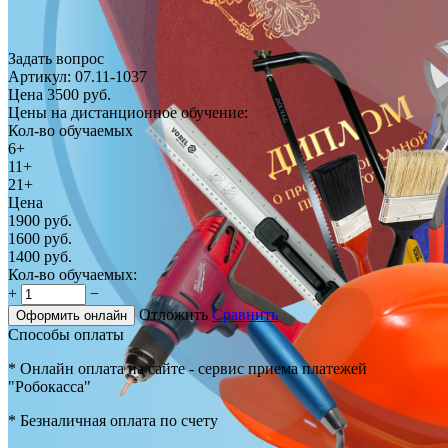
Задать вопрос
Артикул:
07.11-1037
Цена
3500
руб.
Цены на дистанционное обучение:
Кол-во обучаемых
6+
11+
21+
Цена
1900
руб.
1600
руб.
1400
руб.
Кол-во обучаемых:
+
−
Отложить
Сравнить
Оформить онлайн
Способы оплаты
* Онлайн оплата на сайте - сервис приема платежей
"Робокасса"
* Безналичная оплата по счету