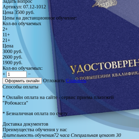
Задать вопрос
Артикул:
07.12-1012
Цена
3500
руб.
Цены на дистанционное обучение:
Кол-во обучаемых
2+
11+
21+
Цена
3000
руб.
2600
руб.
1900
руб.
Кол-во обучаемых:
+
−
Отложить
Сравнить
Оформить онлайн
Способы оплаты
* Онлайн оплата на сайте - сервис приема платежей
"Робокасса"
* Безналичная оплата по счету
Доставка документов
Преимущества обучения у нас
Длительность обучения
72 часа
Специальная цена
от 30